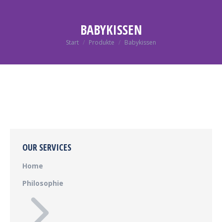
BABYKISSEN
Sie befinden sich hier:
Start
Produkte
Babykissen
OUR SERVICES
Home
Philosophie